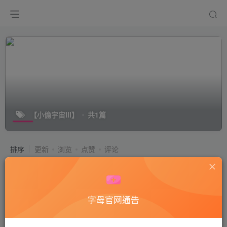
【小偷宇宙III】
共1篇
排序
更新
浏览
点赞
评论
气质女王_【小偷宇宙III】瑶酱放学回
家爆踹小偷_在线视频高清播放
付费视频
50
女王相关转载
字母官网通告
3年前
14