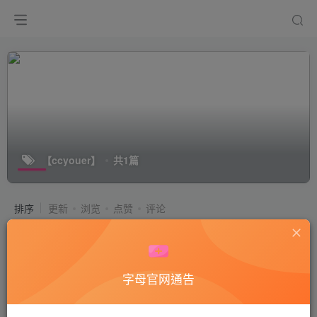
【ccyouer】
共1篇
排序
更新
浏览
点赞
评论
【ccyouer】带素人学生主入圈调
付费视频
50
国产艾足
字母官网通告
3年前
6