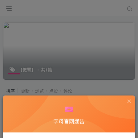
【傲雪】
共1篇
排序
更新
浏览
点赞
评论
【傲雪】白靴子S调垃圾桶狗
付费视频
50
国产艾足
字母官网通告
3年前
9