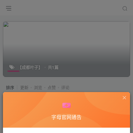
【成都叶子】
共1篇
排序
更新
浏览
点赞
评论
【成都叶子】小年体验绿帽狗伺候
付费视频
50
国产艾足
字母官网通告
3年前
11